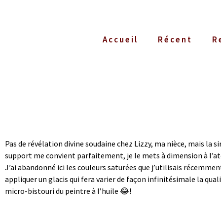
Accueil
Récent
R
Pas de révélation divine soudaine chez Lizzy, ma nièce, mais la si
support me convient parfaitement, je le mets à dimension à l’a
J’ai abandonné ici les couleurs saturées que j’utilisais récemment
appliquer un glacis qui fera varier de façon infinitésimale la qual
micro-bistouri du peintre à l’huile 😂!