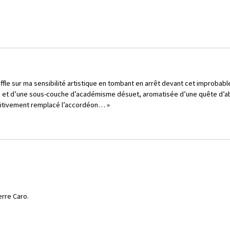
ouffle sur ma sensibilité artistique en tombant en arrêt devant cet improbab
es et d’une sous-couche d’académisme désuet, aromatisée d’une quête d’abso
finitivement remplacé l’accordéon… »
erre Caro.