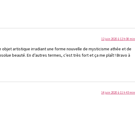
12 juin 2020 à 12 h 08 min
le objet artistique irradiant une forme nouvelle de mysticisme athée et de
lue beauté. En d’autres termes, c’est très fort et ça me plaît ! Bravo à
14 juin 2020 à 11 h 43 min